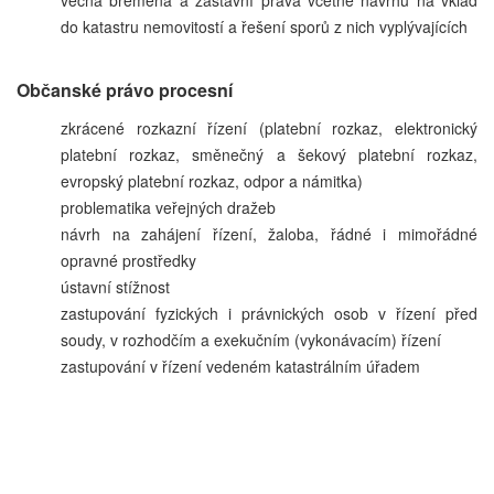
věcná břemena a zástavní práva včetně návrhu na vklad
do katastru nemovitostí a řešení sporů z nich vyplývajících
Občanské právo procesní
zkrácené rozkazní řízení (platební rozkaz, elektronický
platební rozkaz, směnečný a šekový platební rozkaz,
evropský platební rozkaz, odpor a námitka)
problematika veřejných dražeb
návrh na zahájení řízení, žaloba, řádné i mimořádné
opravné prostředky
ústavní stížnost
zastupování fyzických i právnických osob v řízení před
soudy, v rozhodčím a exekučním (vykonávacím) řízení
zastupování v řízení vedeném katastrálním úřadem