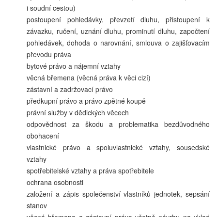
i soudní cestou)
postoupení pohledávky, převzetí dluhu, přistoupení k
závazku, ručení, uznání dluhu, prominutí dluhu, započtení
pohledávek, dohoda o narovnání, smlouva o zajišťovacím
převodu práva
bytové právo a nájemní vztahy
věcná břemena (věcná práva k věci cizí)
zástavní a zadržovací právo
předkupní právo a právo zpětné koupě
právní služby v dědických věcech
odpovědnost za škodu a problematika bezdůvodného
obohacení
vlastnické právo a spoluvlastnické vztahy, sousedské
vztahy
spotřebitelské vztahy a práva spotřebitele
ochrana osobnosti
založení a zápis společenství vlastníků jednotek, sepsání
stanov