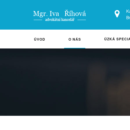
K
Br
ÚZKÁ SPECI
ÚVOD
O NÁS