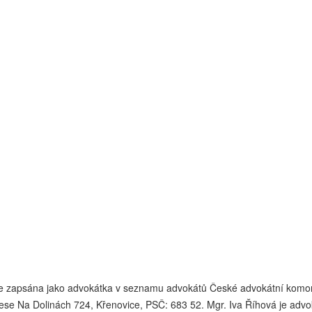
 je zapsána jako advokátka v seznamu advokátů České advokátní komory
se Na Dolinách 724, Křenovice, PSČ: 683 52. Mgr. Iva Říhová je advok