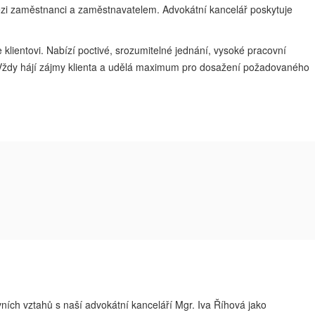
ezi zaměstnanci a zaměstnavatelem. Advokátní kancelář poskytuje
klientovi. Nabízí poctivé, srozumitelné jednání, vysoké pracovní
ce. Vždy hájí zájmy klienta a udělá maximum pro dosažení požadovaného
uvních vztahů s naší advokátní kanceláří Mgr. Iva Říhová jako