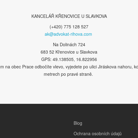
KANCELÁŘ KŘENOVICE U SLAVKOVA
(+420) 775 128 527
ak@advokat-rihova.com
Na Dolinách 724
683 52 Křenovice u Slavkova
GPS: 49.138505, 16.822956
na obec Prace odbočíte vlevo, vyjedete po ulici Jiráskova nahoru, k
metrech po pravé straně.
Blog
Ochrana osobních údajů