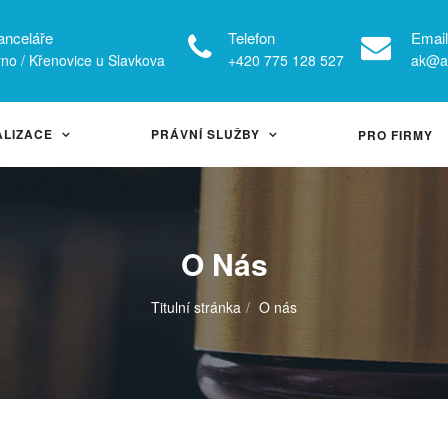
anceláře
Telefon
Email
no / Křenovice u Slavkova
+420 775 128 527
ak@ad
ALIZACE
PRÁVNÍ SLUŽBY
PRO FIRMY
O Nás
Titulní stránka
O nás