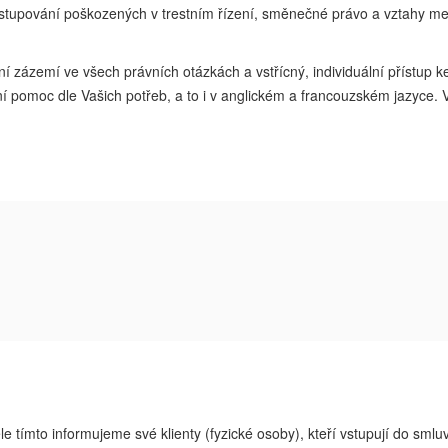
astupování poškozených v trestním řízení, směnečné právo a vztahy m
zázemí ve všech právních otázkách a vstřícný, individuální přístup ke 
právní pomoc dle Vašich potřeb, a to i v anglickém a francouzském jazy
le tímto informujeme své klienty (fyzické osoby), kteří vstupují do sml