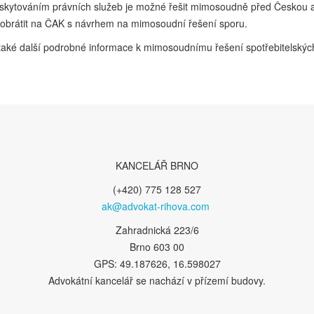
 s poskytováním právních služeb je možné řešit mimosoudně před Česko
t obrátit na ČAK s návrhem na mimosoudní řešení sporu.
také další podrobné informace k mimosoudnímu řešení spotřebitelských
KANCELÁŘ BRNO
(+420) 775 128 527
ak@advokat-rihova.com
Zahradnická 223/6
Brno 603 00
GPS: 49.187626, 16.598027
Advokátní kancelář se nachází v přízemí budovy.